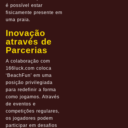
é possível estar
fisicamente presente em
uma praia.
Inovação
através de
Parcerias
A colaboração com
166luck.com coloca
‘BeachFun’ em uma
posição privilegiada
para redefinir a forma
como jogamos. Através
de eventos e
competições regulares,
os jogadores podem
participar em desafios