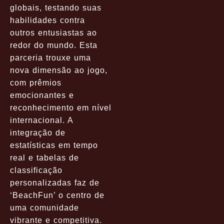
globais, testando suas
habilidades contra
outros entusiastas ao
redor do mundo. Esta
parceria trouxe uma
nova dimensão ao jogo,
com prêmios
emocionantes e
reconhecimento em nível
internacional. A
integração de
estatísticas em tempo
real e tabelas de
classificação
personalizadas faz de
‘BeachFun’ o centro de
uma comunidade
vibrante e competitiva.