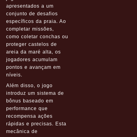
apresentados a um
conjunto de desafios
específicos da praia. Ao
completar missões,
como coletar conchas ou
proteger castelos de
areia da maré alta, os
jogadores acumulam
pontos e avançam em
níveis.
Além disso, o jogo
introduz um sistema de
bônus baseado em
performance que
recompensa ações
rápidas e precisas. Esta
mecânica de