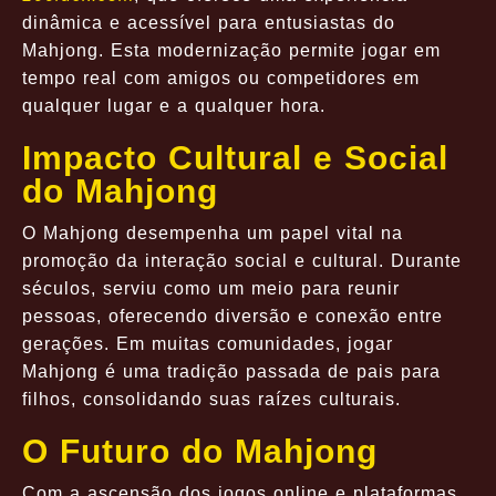
dinâmica e acessível para entusiastas do
Mahjong. Esta modernização permite jogar em
tempo real com amigos ou competidores em
qualquer lugar e a qualquer hora.
Impacto Cultural e Social
do Mahjong
O Mahjong desempenha um papel vital na
promoção da interação social e cultural. Durante
séculos, serviu como um meio para reunir
pessoas, oferecendo diversão e conexão entre
gerações. Em muitas comunidades, jogar
Mahjong é uma tradição passada de pais para
filhos, consolidando suas raízes culturais.
O Futuro do Mahjong
Com a ascensão dos jogos online e plataformas