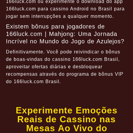
166luck.com ou experimente o download do app
166luck.com para cassino Android no Brasil para
jogar sem interrupções a qualquer momento.
Existem bônus para jogadores de
166luck.com | Mahjong: Uma Jornada
Incrível no Mundo do Jogo de Azulejos?
Definitivamente. Você pode reivindicar o bônus
de boas-vindas do cassino 166luck.com Brasil,
aproveitar ofertas diárias e desbloquear
recompensas através do programa de bônus VIP
do 166luck.com Brasil.
Experimente Emoções
Reais de Cassino nas
Mesas Ao Vivo do