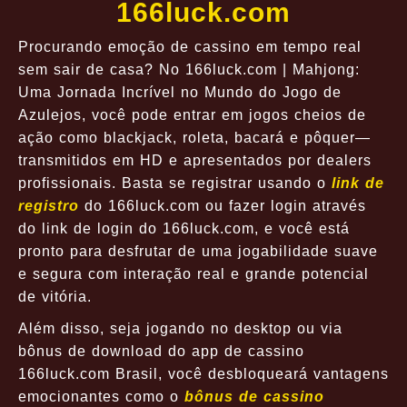
166luck.com
Procurando emoção de cassino em tempo real
sem sair de casa? No 166luck.com | Mahjong:
Uma Jornada Incrível no Mundo do Jogo de
Azulejos, você pode entrar em jogos cheios de
ação como blackjack, roleta, bacará e pôquer—
transmitidos em HD e apresentados por dealers
profissionais. Basta se registrar usando o
link de
registro
do 166luck.com ou fazer login através
do link de login do 166luck.com, e você está
pronto para desfrutar de uma jogabilidade suave
e segura com interação real e grande potencial
de vitória.
Além disso, seja jogando no desktop ou via
bônus de download do app de cassino
166luck.com Brasil, você desbloqueará vantagens
emocionantes como o
bônus de cassino