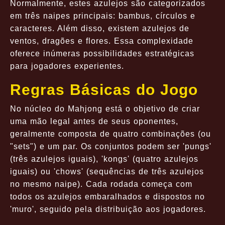
Normalmente, estes azulejos são categorizados
em três naipes principais: bambus, círculos e
caracteres. Além disso, existem azulejos de
ventos, dragões e flores. Essa complexidade
oferece inúmeras possibilidades estratégicas
para jogadores experientes.
Regras Básicas do Jogo
No núcleo do Mahjong está o objetivo de criar
uma mão legal antes de seus oponentes,
geralmente composta de quatro combinações (ou
"sets") e um par. Os conjuntos podem ser 'pungs'
(três azulejos iguais), 'kongs' (quatro azulejos
iguais) ou 'chows' (sequências de três azulejos
no mesmo naipe). Cada rodada começa com
todos os azulejos embaralhados e dispostos no
'muro', seguido pela distribuição aos jogadores.