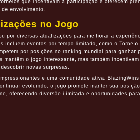
orneios que incentivam a participação e oferecem prê
r de envolvimento.
lizações no Jogo
 por diversas atualizações para melhorar a experiênc
es incluem eventos por tempo limitado, como o Torneio
mpetem por posições no ranking mundial para ganhar 
as mantêm o jogo interessante, mas também incentivam
 descobrir novas surpresas.
impressionantes e uma comunidade ativa, BlazingWins
continuar evoluindo, o jogo promete manter sua posiçã
ne, oferecendo diversão ilimitada e oportunidades par