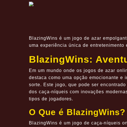
BlazingWins é um jogo de azar empolgante
uma experiência única de entretenimento 
BlazingWins: Aventu
Em um mundo onde os jogos de azar onlin
destaca como uma opção emocionante e i
sorte. Este jogo, que pode ser encontrad
dos caça-níqueis com inovações modernas,
tipos de jogadores.
O Que é BlazingWins?
BlazingWins é um jogo de caça-níqueis on