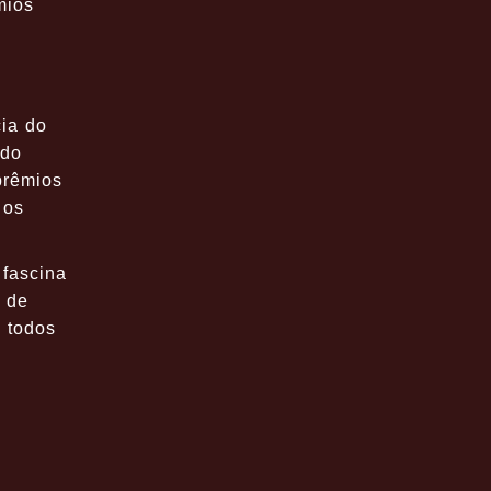
mios
ia do
 do
prêmios
 os
 fascina
o de
a todos