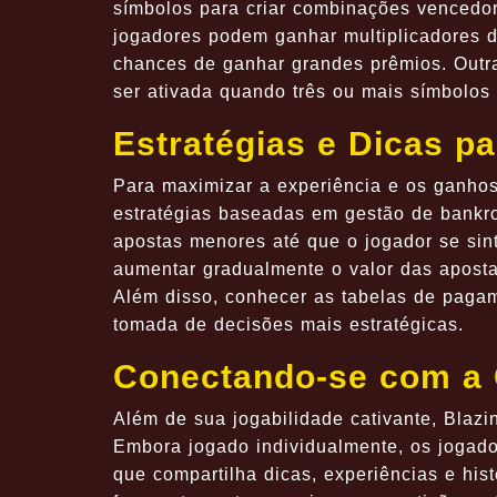
símbolos para criar combinações vencedor
jogadores podem ganhar multiplicadores d
chances de ganhar grandes prêmios. Outra 
ser ativada quando três ou mais símbolos
Estratégias e Dicas p
Para maximizar a experiência e os ganho
estratégias baseadas em gestão de bankr
apostas menores até que o jogador se sin
aumentar gradualmente o valor das aposta
Além disso, conhecer as tabelas de pagam
tomada de decisões mais estratégicas.
Conectando-se com a
Além de sua jogabilidade cativante, Blaz
Embora jogado individualmente, os jogad
que compartilha dicas, experiências e his