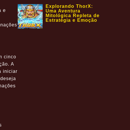
Explorando ThorX:
a e
Uma Aventura
Mitológica Repleta de
Estratégia e Emoção
inações
m cinco
ção. A
 iniciar
 deseja
inações
s