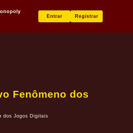
onopoly
Entrar
Registrar
ovo Fenômeno dos
 dos Jogos Digitais