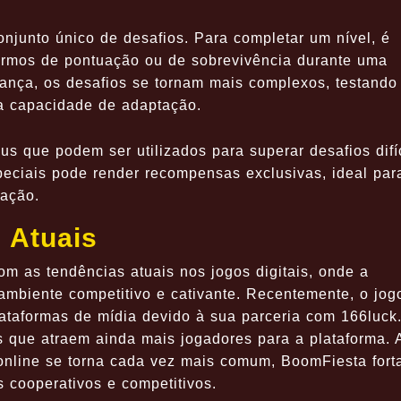
junto único de desafios. Para completar um nível, é
termos de pontuação ou de sobrevivência durante uma
ança, os desafios se tornam mais complexos, testando
a capacidade de adaptação.
s que podem ser utilizados para superar desafios difí
peciais pode render recompensas exclusivas, ideal pa
cação.
 Atuais
m as tendências atuais nos jogos digitais, onde a
ambiente competitivo e cativante. Recentemente, o jog
ataformas de mídia devido à sua parceria com 166luck
s que atraem ainda mais jogadores para a plataforma. 
nline se torna cada vez mais comum, BoomFiesta fort
 cooperativos e competitivos.