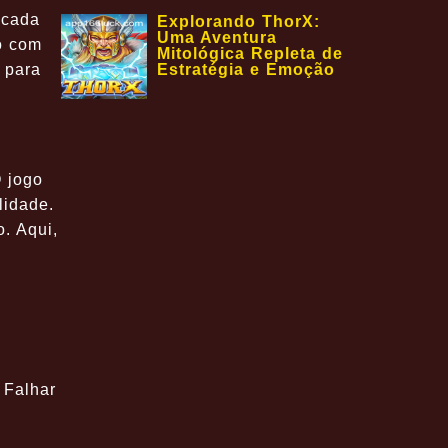
 cada
Explorando ThorX:
Uma Aventura
o com
Mitológica Repleta de
Estratégia e Emoção
 para
O jogo
lidade.
o. Aqui,
 Falhar