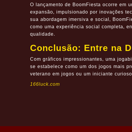
O lançamento de BoomFiesta ocorre em u
expansão, impulsionado por inovações te
sua abordagem imersiva e social, BoomF
como uma experiência social completa, en
qualidade.
Conclusão: Entre na 
Com gráficos impressionantes, uma jogab
se estabelece como um dos jogos mais pr
veterano em jogos ou um iniciante curios
166luck.com