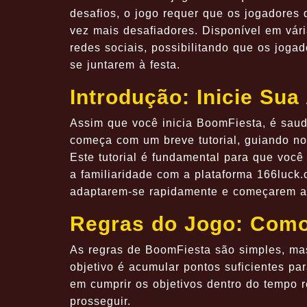
desafios, o jogo requer que os jogadores
vez mais desafiadores. Disponível em vár
redes sociais, possibilitando que os jog
se juntarem à festa.
Introdução: Inicie Su
Assim que você inicia BoomFiesta, é saud
começa com um breve tutorial, guiando no
Este tutorial é fundamental para que você
a familiaridade com a plataforma 166luc
adaptarem-se rapidamente e começarem a 
Regras do Jogo: Com
As regras de BoomFiesta são simples, mas
objetivo é acumular pontos suficientes pa
em cumprir os objetivos dentro do tempo 
prosseguir.