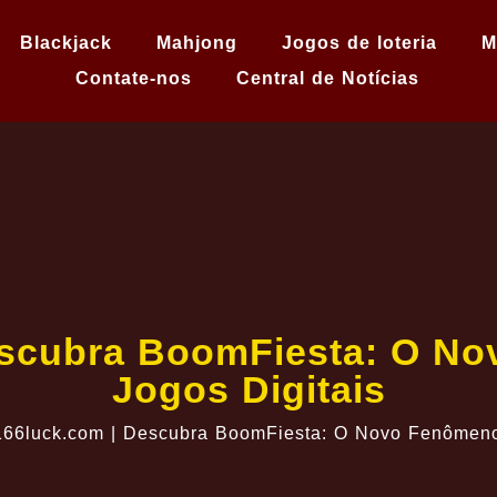
Blackjack
Mahjong
Jogos de loteria
M
Contate-nos
Central de Notícias
escubra BoomFiesta: O N
Jogos Digitais
166luck.com | Descubra BoomFiesta: O Novo Fenômeno