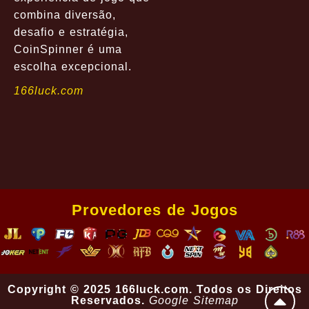
combina diversão,
desafio e estratégia,
CoinSpinner é uma
escolha excepcional.
166luck.com
Provedores de Jogos
Copyright © 2025 166luck.com. Todos os Direitos
Reservados.
Google Sitemap