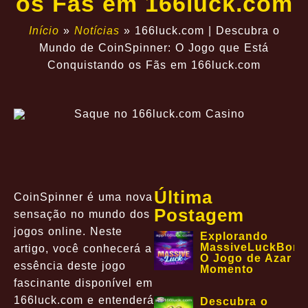
os Fãs em 166luck.com
Início
»
Notícias
»
166luck.com | Descubra o
Mundo de CoinSpinner: O Jogo que Está
Conquistando os Fãs em 166luck.com
Última
CoinSpinner é uma nova
Postagem
sensação no mundo dos
jogos online. Neste
Explorando
MassiveLuckBonu
artigo, você conhecerá a
O Jogo de Azar d
essência deste jogo
Momento
fascinante disponível em
166luck.com e entenderá
Descubra o