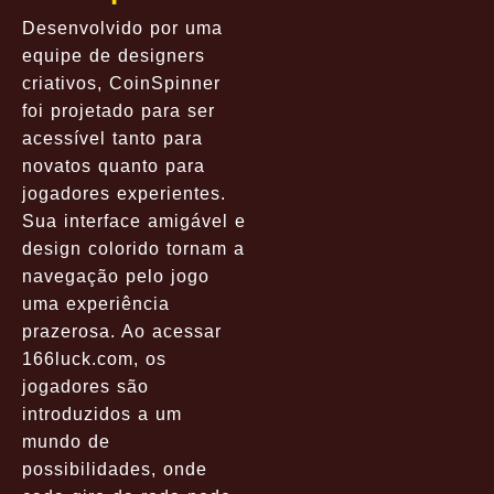
Desenvolvido por uma
equipe de designers
criativos, CoinSpinner
foi projetado para ser
acessível tanto para
novatos quanto para
jogadores experientes.
Sua interface amigável e
design colorido tornam a
navegação pelo jogo
uma experiência
prazerosa. Ao acessar
166luck.com, os
jogadores são
introduzidos a um
mundo de
possibilidades, onde