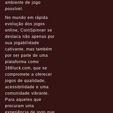
ambiente de jogo
possível.
No mundo em rápida
evolução dos jogos
online, CoinSpinner se
destaca não apenas por
sua jogabilidade
cativante, mas também
por ser parte de uma
plataforma como
166luck.com, que se
compromete a oferecer
jogos de qualidade,
acessibilidade e uma
comunidade vibrante.
Para aqueles que
procuram uma
experiência de jogo que