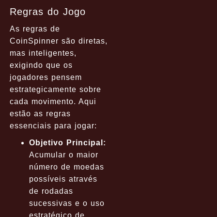
Regras do Jogo
As regras de
CoinSpinner são diretas,
mas inteligentes,
exigindo que os
jogadores pensem
estrategicamente sobre
cada movimento. Aqui
estão as regras
essenciais para jogar:
Objetivo Principal:
Acumular o maior
número de moedas
possíveis através
de rodadas
sucessivas e o uso
estratégico de