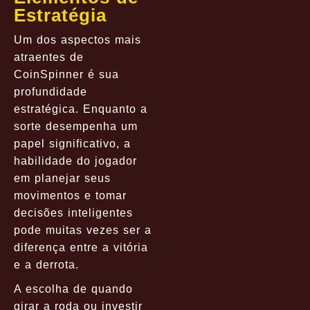
Estratégia
Um dos aspectos mais
atraentes de
CoinSpinner é sua
profundidade
estratégica. Enquanto a
sorte desempenha um
papel significativo, a
habilidade do jogador
em planejar seus
movimentos e tomar
decisões inteligentes
pode muitas vezes ser a
diferença entre a vitória
e a derrota.
A escolha de quando
girar a roda ou investir