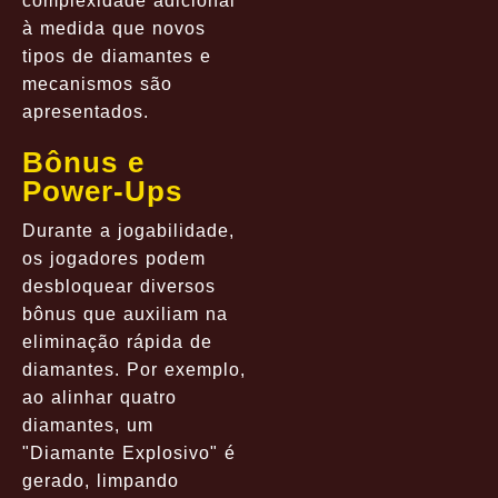
complexidade adicional
à medida que novos
tipos de diamantes e
mecanismos são
apresentados.
Bônus e
Power-Ups
Durante a jogabilidade,
os jogadores podem
desbloquear diversos
bônus que auxiliam na
eliminação rápida de
diamantes. Por exemplo,
ao alinhar quatro
diamantes, um
"Diamante Explosivo" é
gerado, limpando