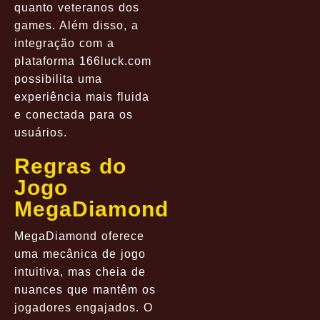
quanto veteranos dos
games. Além disso, a
integração com a
plataforma 166luck.com
possibilita uma
experiência mais fluida
e conectada para os
usuários.
Regras do
Jogo
MegaDiamond
MegaDiamond oferece
uma mecânica de jogo
intuitiva, mas cheia de
nuances que mantêm os
jogadores engajados. O