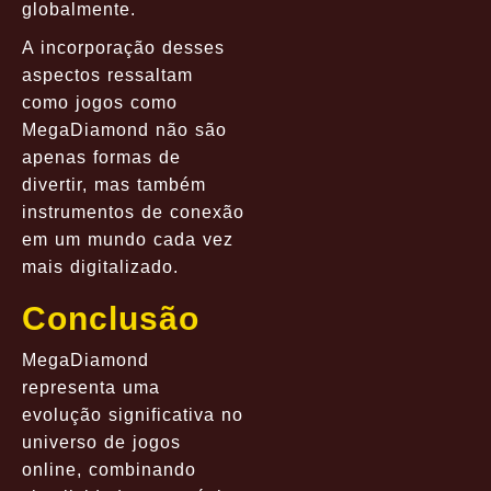
globalmente.
A incorporação desses
aspectos ressaltam
como jogos como
MegaDiamond não são
apenas formas de
divertir, mas também
instrumentos de conexão
em um mundo cada vez
mais digitalizado.
Conclusão
MegaDiamond
representa uma
evolução significativa no
universo de jogos
online, combinando