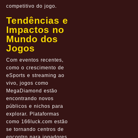
competitivo do jogo.
Tendências e
Impactos no
Mundo dos
Jogos
Com eventos recentes,
como o crescimento de
eSports e streaming ao
vivo, jogos como
MegaDiamond estão
encontrando novos
públicos e nichos para
explorar. Plataformas
como 166luck.com estão
se tornando centros de
encontro para jogadores