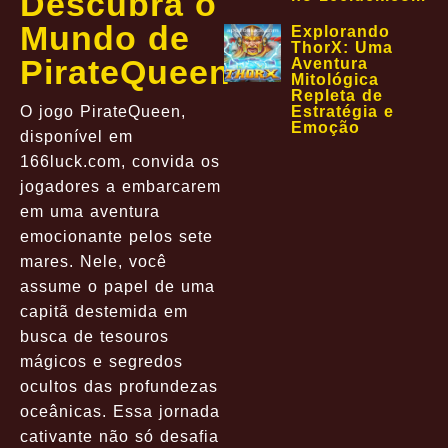
Descubra o
Mundo de
Explorando
ThorX: Uma
PirateQueen
Aventura
Mitológica
Repleta de
O jogo PirateQueen,
Estratégia e
Emoção
disponível em
166luck.com, convida os
jogadores a embarcarem
em uma aventura
emocionante pelos sete
mares. Nele, você
assume o papel de uma
capitã destemida em
busca de tesouros
mágicos e segredos
ocultos das profundezas
oceânicas. Essa jornada
cativante não só desafia