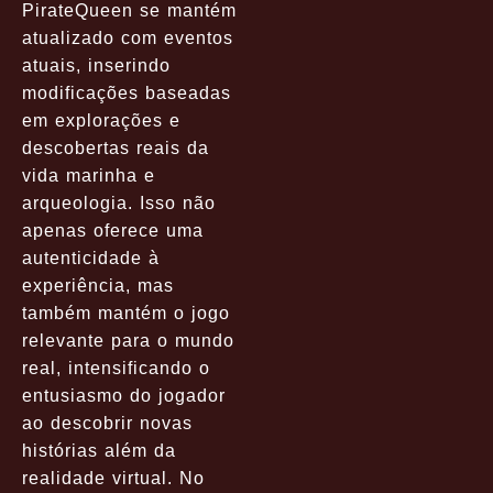
PirateQueen se mantém
atualizado com eventos
atuais, inserindo
modificações baseadas
em explorações e
descobertas reais da
vida marinha e
arqueologia. Isso não
apenas oferece uma
autenticidade à
experiência, mas
também mantém o jogo
relevante para o mundo
real, intensificando o
entusiasmo do jogador
ao descobrir novas
histórias além da
realidade virtual. No