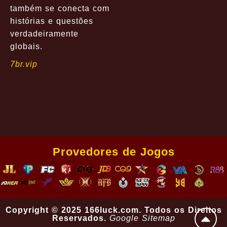
também se conecta com
histórias e questões
verdadeiramente
globais.
7br.vip
Provedores de Jogos
Copyright © 2025 166luck.com. Todos os Direitos
Reservados.
Google Sitemap